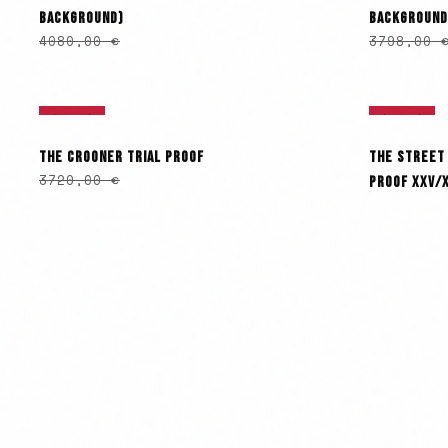
BACKGROUND)
BACKGROUND
4080,00
€
3798,00
ÉPUISÉ
ÉPUISÉ
THE CROONER TRIAL PROOF
THE STREET 
3720,00
€
PROOF XXV/