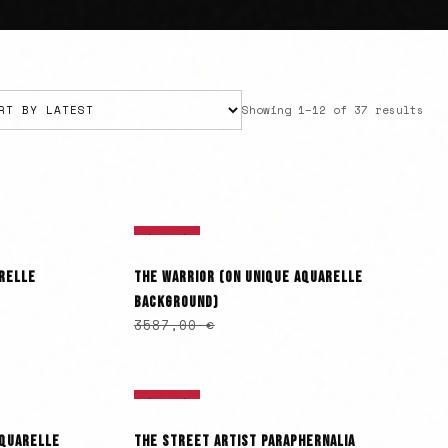
Sor
Showing 1–12 of 37 results
by
lat
ÉPUISÉ
RELLE
THE WARRIOR (ON UNIQUE AQUARELLE
BACKGROUND)
3587,00
€
ÉPUISÉ
AQUARELLE
THE STREET ARTIST PARAPHERNALIA