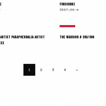
)
FINISHING)
€
3587,00
€
ÉPUISÉ
ARTIST PARAPHERNALIA ARTIST
THE WARRIOR # 283/300
XXX
1
2
3
4
→