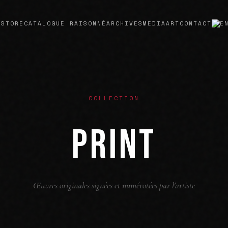
T
STORE
CATALOGUE RAISONNÉ
ARCHIVES
MEDIA
ART
CONTACT
COLLECTION
PRINT
Œuvres originales signées et numérotées par l'artiste