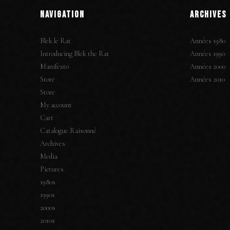
NAVIGATION
ARCHIVES
Blek le Rat
Années 1980
Introducing Blek the Rat
Années 1990
Manifesto
Années 2000
Store
Années 2010
Store
My account
Cart
Catalogue Raisonné
Archives
Media
Pictures
1980s
1990s
2000s
2010s