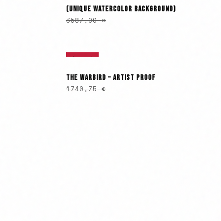
(UNIQUE WATERCOLOR BACKGROUND)
3587,00
€
ÉPUISÉ
THE WARBIRD – ARTIST PROOF
1740,75
€