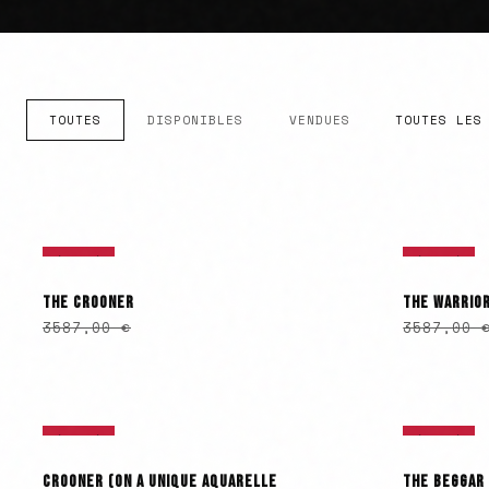
TOUTES
DISPONIBLES
VENDUES
ÉPUISÉ
ÉPUISÉ
THE CROONER
THE WARRIOR
3587,00
€
3587,00
ÉPUISÉ
ÉPUISÉ
CROONER (ON A UNIQUE AQUARELLE
THE BEGGAR