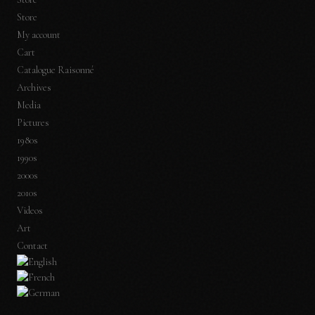
Store
My account
Cart
Catalogue Raisonné
Archives
Media
Pictures
1980s
1990s
2000s
2010s
Videos
Art
Contact