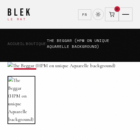
BLEK
0
FR
LE RAT
THE BEGGAR (HPM ON UNIQUE
ACCUEIL
BOUTIQUE
›
›
AQUARELLE BACKGROUND)
VENDU