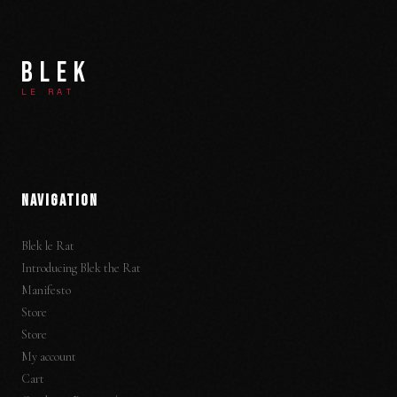
BLEK
LE RAT
NAVIGATION
Blek le Rat
Introducing Blek the Rat
Manifesto
Store
Store
My account
Cart