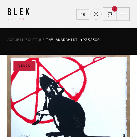
BLEK
0
FR
LE RAT
ACCUEIL
BOUTIQUE
THE ANARCHIST #273/300
›
›
VENDU