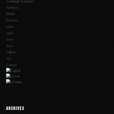
Catalogue Raisonné
Archives
Media
Pictures
1980s
1990s
2000s
2010s
Videos
Art
Contact
ARCHIVES