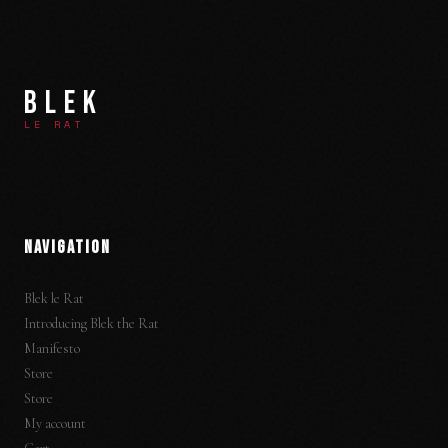
BLEK
LE RAT
NAVIGATION
Blek le Rat
Introducing Blek the Rat
Manifesto
Store
Store
My account