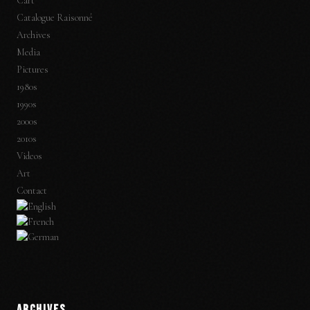
Cart
Catalogue Raisonné
Archives
Media
Pictures
1980s
1990s
2000s
2010s
Videos
Art
Contact
ARCHIVES