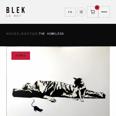
BLEK
0
FR
LE RAT
ACCUEIL
BOUTIQUE
THE HOMELESS
›
›
VENDU