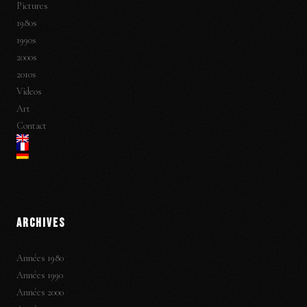
Pictures
1980s
1990s
2000s
2010s
Videos
Art
Contact
ARCHIVES
Années 1980
Années 1990
Années 2000