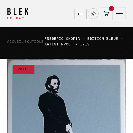
BLEK
0
FR
LE RAT
FRÉDÉRIC CHOPIN – EDITION BLEUE –
ACCUEIL
BOUTIQUE
›
›
ARTIST PROOF # I/IV
VENDU