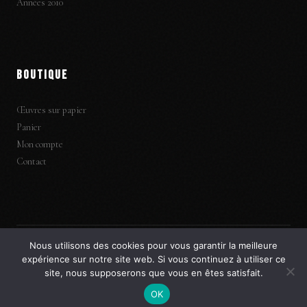
Années 2010
BOUTIQUE
Œuvres sur papier
Panier
Mon compte
Contact
Nous utilisons des cookies pour vous garantir la meilleure
expérience sur notre site web. Si vous continuez à utiliser ce
© 2026 Blek le Rat — Site Officiel. Tous droits réservés.
site, nous supposerons que vous en êtes satisfait.
Mentions légales
Politique de confidentialité
CGV
OK