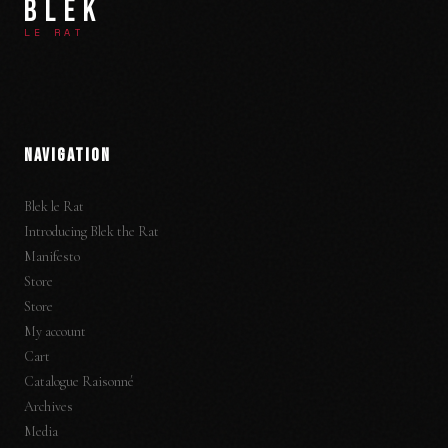
BLEK
LE RAT
NAVIGATION
Blek le Rat
Introducing Blek the Rat
Manifesto
Store
Store
My account
Cart
Catalogue Raisonné
Archives
Media