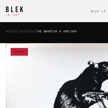
BLEK
BLEK LE
LE RAT
ACCUEIL
BOUTIQUE
THE WARRIOR # 285/300
›
›
VENDU