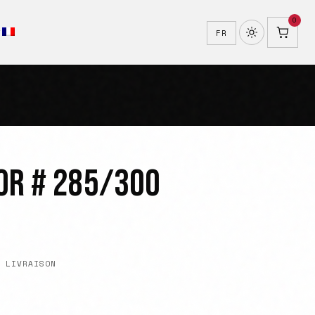
0
T
FR
OR # 285/300
 LIVRAISON