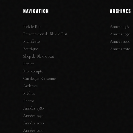
NAVIGATION
ARCHIVES
Blek le Rat
Années 1980
Présentation de Blek le Rat
Années 1990
Manifesto
Années 2000
Boutique
Années 2010
Shop de Blek le Rat
Panier
Mon compte
Catalogue Raisonné
Archives
Médias
Photos
Années 1980
Années 1990
Années 2000
Années 2010